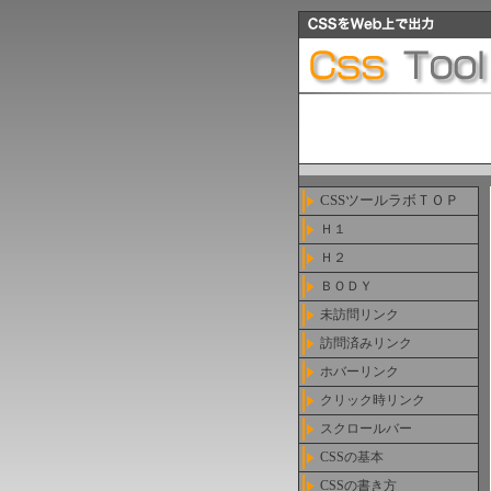
CSSツールラボＴＯＰ
Ｈ１
Ｈ２
ＢＯＤＹ
未訪問リンク
訪問済みリンク
ホバーリンク
クリック時リンク
スクロールバー
CSSの基本
CSSの書き方