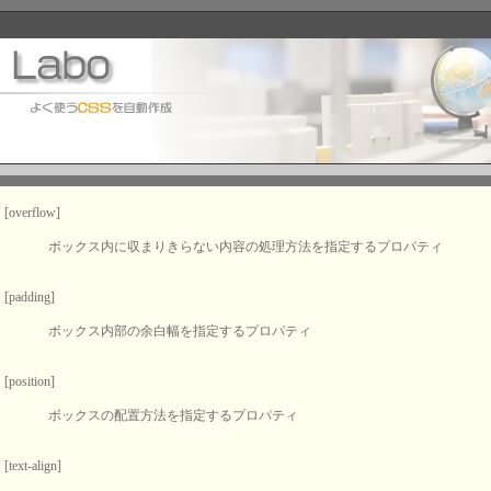
[overflow]
ボックス内に収まりきらない内容の処理方法を指定するプロパティ
[padding]
ボックス内部の余白幅を指定するプロパティ
[position]
ボックスの配置方法を指定するプロパティ
[text-align]